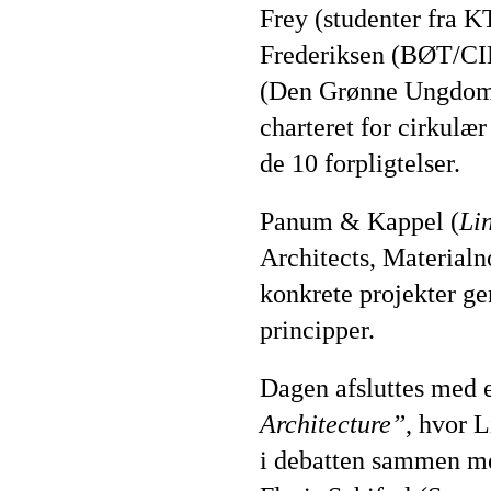
Frey (studenter fra 
Frederiksen (BØT/C
(Den Grønne Ungdoms
charteret for cirkulær
de 10 forpligtelser.
Panum & Kappel (
Li
Architects, Material
konkrete projekter g
principper.
Dagen afsluttes med
Architecture”
, hvor 
i debatten sammen m