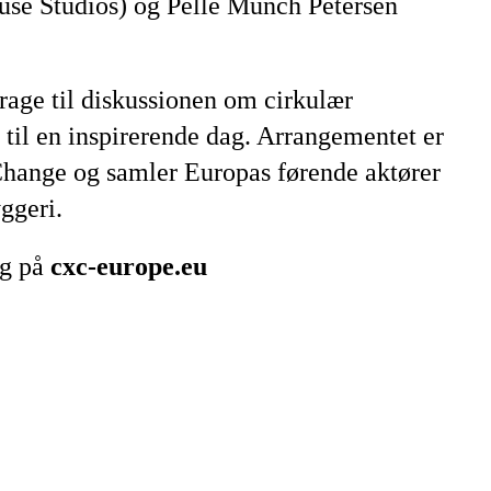
ruse Studios) og Pelle Munch Petersen
drage til diskussionen om cirkulær
m til en inspirerende dag. Arrangementet er
]Change og samler Europas førende aktører
yggeri.
ig på
cxc-europe.eu