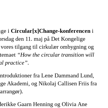
age i
Circular[x]Change-konferencen
i
orsdag den 11. maj på Det Kongelige
vores tilgang til cirkulær ombygning og
 temaet
“How the circular transition will
al practice”
.
introduktioner fra Lene Dammand Lund,
ge Akademi, og Nikolaj Callisen Friis fra
(arrangør).
ederikke Gaarn Henning og Olivia Ane