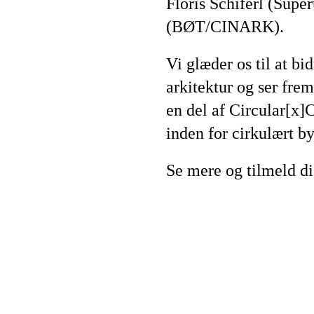
Floris Schiferl (Supe
(BØT/CINARK).
Vi glæder os til at bi
arkitektur og ser fre
en del af Circular[x
inden for cirkulært b
Se mere og tilmeld d