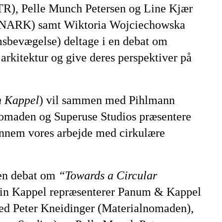
KTR), Pelle Munch Petersen og Line Kjær
INARK) samt Wiktoria Wojciechowska
bevægelse) deltage i en debat om
 arkitektur og give deres perspektiver på
n Kappel
) vil sammen med Pihlmann
nomaden og Superuse Studios præsentere
ennem vores arbejde med cirkulære
 en debat om
“Towards a Circular
Lin Kappel repræsenterer Panum & Kappel
ed Peter Kneidinger (Materialnomaden),